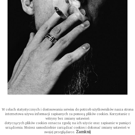
W celach statystycznych i dostosowania serwisu do potrzeb użytkowników nasza strona
internetowa używa informacji zapisanych za pomocą plików cookies. Korzystanie z
witryny bez zmiany ustawień
dotyczących plików cookies oznacza zgodę na ich użycie oraz zapisanie w pamięci
urządzenia. Możesz samodzielnie zarządzać cookies i dokonać zmiany ustawień w
Zamknij
swojej przeglądarce.